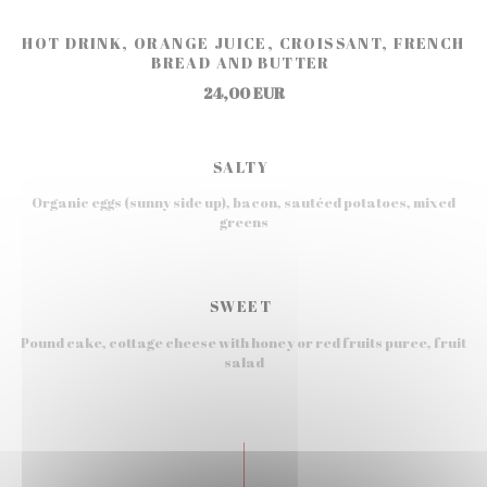
HOT DRINK, ORANGE JUICE, CROISSANT, FRENCH
BREAD AND BUTTER
24,00 EUR
SALTY
Organic eggs (sunny side up), bacon, sautéed potatoes, mixed
greens
SWEET
Pound cake, cottage cheese with honey or red fruits puree, fruit
salad