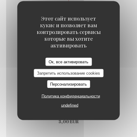
Этот сайт использует
кукис и позволяет вам
контролировать сервисы
Extra
которые вы хотите
активировать
FRESHLY SQUEEZED ORANGE JUICE
Brasserie les petits Carreaux
Ок, все активировать
3,00 EUR
Запретить использование cookies
DOUBLE ESPRESSO
Персонализировать
3,00 EUR
Политика конфиденциальности
undefined
CAPPUCCINO
3,00 EUR