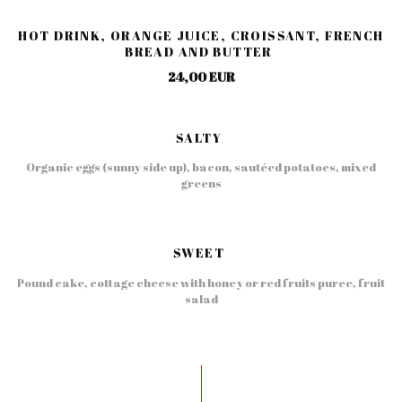
HOT DRINK, ORANGE JUICE, CROISSANT, FRENCH
BREAD AND BUTTER
24,00 EUR
SALTY
Organic eggs (sunny side up), bacon, sautéed potatoes, mixed
greens
SWEET
Pound cake, cottage cheese with honey or red fruits puree, fruit
salad