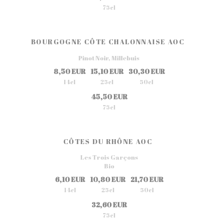
75cl
BOURGOGNE CÔTE CHALONNAISE AOC
Pinot Noir, Millebuis
8,50 EUR
15,10 EUR
30,30 EUR
14cl
25cl
50cl
45,50 EUR
75cl
CÔTES DU RHÔNE AOC
Les Trois Garçons
Bio
6,10 EUR
10,80 EUR
21,70 EUR
14cl
25cl
50cl
32,60 EUR
75cl