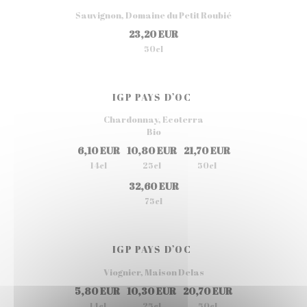
Sauvignon, Domaine du Petit Roubié
23,20 EUR
50cl
IGP PAYS D’OC
Chardonnay, Ecoterra
Bio
6,10 EUR
10,80 EUR
21,70 EUR
14cl
25cl
50cl
32,60 EUR
75cl
IGP PAYS D’OC
Viognier, Maison Delas
5,80 EUR
10,30 EUR
20,70 EUR
14cl
25cl
50cl