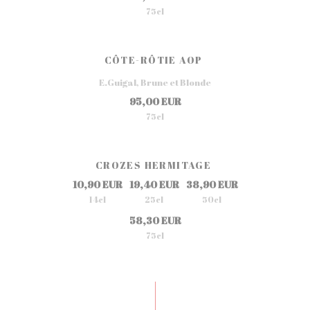
75cl
CÔTE-RÔTIE AOP
E.Guigal, Brune et Blonde
95,00 EUR
75cl
CROZES HERMITAGE
10,90 EUR
19,40 EUR
38,90 EUR
14cl
25cl
50cl
58,30 EUR
75cl