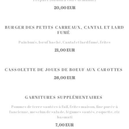
20,00 EUR
BURGER DES PETITS CARREAUX, CANTAL ET LARD
FUMÉ
Pain bun’s, bœuf haché, Cantal et lard fumé, frites
21,00 EUR
CASSOLETTE DE JOUES DE BOEUF AUX CAROTTES
26,00 EUR
GARNITURES SUPPLÉMENTAIRES
Pommes de terre sautées à l'ail, frites maison, fine purée à
l'ancienne, mesclun de salade, légumes sautés, roquette, riz
basmati
7,00 EUR