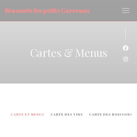
Personnalisation de vos choix en matière de cookies
Brasserie les petits Carreaux
Cartes & Menus
Face
Inst
CARTE ET MENUS
CARTE DES VINS
CARTE DES BOISSONS