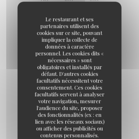
31,00 EUR
75cl
Le restaurant et ses
partenaires utilisent des
cookies sur ce site, pouvant
SANCERRE AOP
impliquer la collecte de
données à caractère
Les Broux
personnel. Les cookies dits «
10,50 EUR
18,70 EUR
37,40 EUR
nécessaires » sont
14cl
25cl
50cl
obligatoires et installés par
56,20 EUR
défaut. D'autres cookies
75cl
facultatifs nécessitent votre
consentement. Ces cookies
facultatifs servent à analyser
votre navigation, mesurer
CHABLIS AOP
l'audience du site, proposer
Chateau de Fleys
des fonctionnalités (ex : en
11,00 EUR
lien avec les réseaux sociaux)
14cl
ou afficher des publicités ou
contenus personnalisés.
Brasserie les petits Carreaux