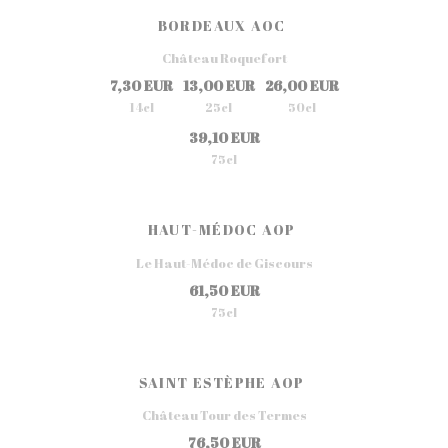
BORDEAUX AOC
Château Roquefort
7,30 EUR
13,00 EUR
26,00 EUR
14cl
25cl
50cl
39,10 EUR
75cl
HAUT-MÉDOC AOP
Le Haut-Médoc de Giscours
61,50 EUR
75cl
SAINT ESTÈPHE AOP
Château Tour des Termes
76,50 EUR