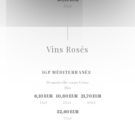
75cl
Vins Rosés
IGP MÉDITERRANÉE
Demoiselle sans Gêne
Bio
6,10 EUR
10,80 EUR
21,70 EUR
14cl
25cl
50cl
32,60 EUR
75cl