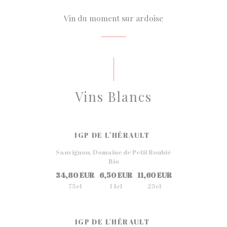
Vin du moment sur ardoise
Vins Blancs
IGP DE L’HÉRAULT
Sauvignon, Domaine de Petit Roubié
Bio
34,80 EUR
6,50 EUR
11,60 EUR
75cl
14cl
25cl
IGP DE L'HÉRAULT