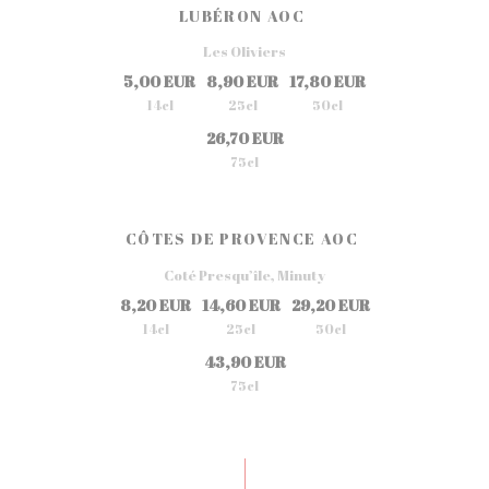
LUBÉRON AOC
Les Oliviers
5,00 EUR
8,90 EUR
17,80 EUR
14cl
25cl
50cl
26,70 EUR
75cl
CÔTES DE PROVENCE AOC
Coté Presqu’île, Minuty
8,20 EUR
14,60 EUR
29,20 EUR
14cl
25cl
50cl
43,90 EUR
75cl