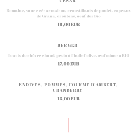
CÉSAR
Romaine, sauce césar maison, croustillants de poulet, copeaux
de Grana, croûtons, oeuf dur Bio
18,00 EUR
BERGER
Toasts de chèvre chaud, pesto à l’huile l’olive, œuf mimosa BIO
17,00 EUR
ENDIVES, POMMES, FOURME D'AMBERT,
CRANBERRY
13,00 EUR