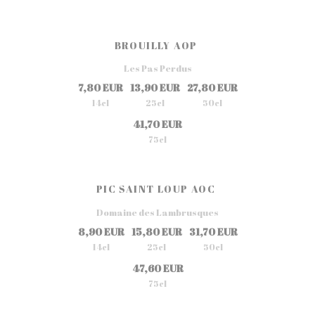
BROUILLY AOP
Les Pas Perdus
7,80 EUR
13,90 EUR
27,80 EUR
14cl
25cl
50cl
41,70 EUR
75cl
PIC SAINT LOUP AOC
Domaine des Lambrusques
8,90 EUR
15,80 EUR
31,70 EUR
14cl
25cl
50cl
47,60 EUR
75cl