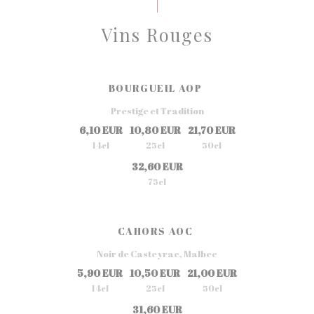
Vins Rouges
BOURGUEIL AOP
Prestige et Tradition
6,10 EUR
10,80 EUR
21,70 EUR
14cl
25cl
50cl
32,60 EUR
75cl
CAHORS AOC
Noir de Casteyrac, Malbec
5,90 EUR
10,50 EUR
21,00 EUR
14cl
25cl
50cl
31,60 EUR