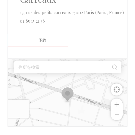
((新
17, rue des petits carreaux 75002 Paris (Paris, France)
01 85 15 21 38
予約