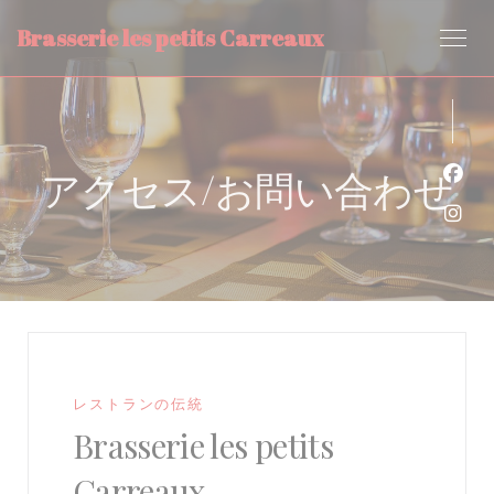
クッキー利用の管理について
Brasserie les petits Carreaux
アクセス/お問い合わせ
Fa
Ins
レストランの伝統
Brasserie les petits
Carreaux