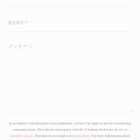
In accordance with data protection regulations, you have the right to opt out of marketing
communications. UK residents can register with the Telephone Preference Service at
tpsonline.org.uk
. US residents can register at
donotcall.gov
. For more information about