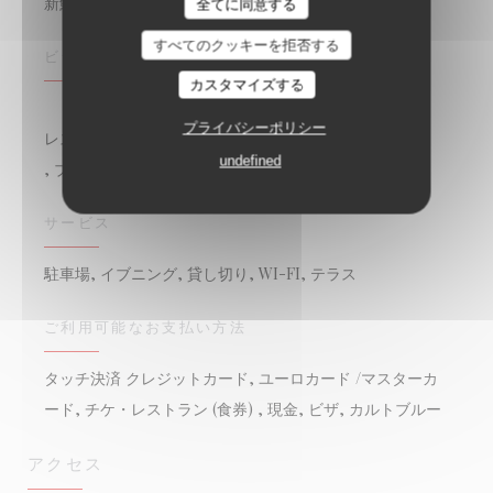
新鮮な製品, 自家製, 伝統的なフランス語
Brasserie les petits Carreaux
全てに同意する
すべてのクッキーを拒否する
ビジネスタイプ
カスタマイズする
プライバシーポリシー
レストランの伝統
undefined
, ブラッセリー
サービス
駐車場, イブニング, 貸し切り, WI-FI, テラス
ご利用可能なお支払い方法
タッチ決済 クレジットカード, ユーロカード /マスターカ
ード, チケ・レストラン (食券) , 現金, ビザ, カルトブルー
アクセス