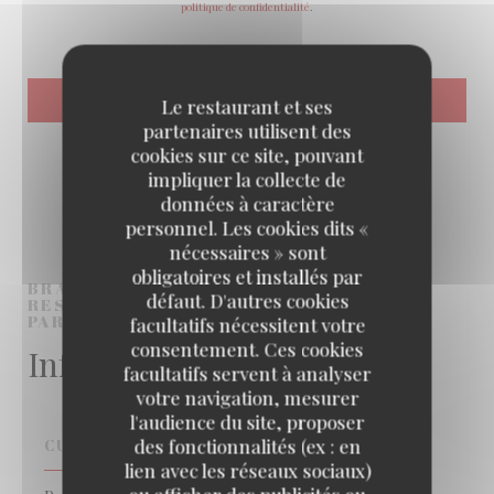
politique de confidentialité
.
Le restaurant et ses
partenaires utilisent des
cookies sur ce site, pouvant
impliquer la collecte de
données à caractère
personnel. Les cookies dits «
nécessaires » sont
obligatoires et installés par
BRASSERIE LES PETITS CARREAUX
défaut. D'autres cookies
RESTAURANT TRADITIONNEL
PARIS (PARIS, FRANCE)
facultatifs nécessitent votre
consentement. Ces cookies
Infos pratiques
facultatifs servent à analyser
votre navigation, mesurer
l'audience du site, proposer
des fonctionnalités (ex : en
CUISINE
lien avec les réseaux sociaux)