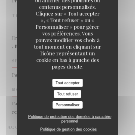
ou afficher des publicités ou
Produits frais, Fait maison, Française Traditionnelle
contenus personnalisés.
Brasserie les petits Carreaux
Cliquez sur « Tout accepter
TYPE DE RESTAURANT
», « Tout refuser » ou «
Personnaliser » pour gérer
vos préférences. Vous
Restaurant traditionnel
pouvez modifier vos choix à
tout moment en cliquant sur
, Brasserie
l'icône représentant un
cookie en bas à gauche des
SERVICES
pages du site.
Parking, Soirée, Privatisation, Accès Wifi, Terrasse
Tout accepter
MOYENS DE PAIEMENT
Tout refuser
Paiement Sans Contact, Eurocard/Mastercard, Titres
Personnaliser
restaurant, Espèces, Visa, Carte Bleue
Politique de protection des données à caractère
personnel
ACCÈS
Politique de gestion des cookies