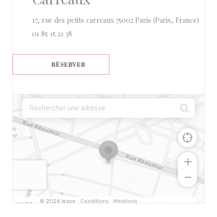
((ouvr
17, rue des petits carreaux 75002 Paris (Paris, France)
01 85 15 21 38
RÉSERVER