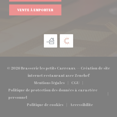
VENTE À EMPORTER
© 2026 Brasserie les petits Carreaux — Création de site
((ouvre une nou
internet restaurant avec
Zenchef
Mentions légales
CGU
((ouvre une nouvelle fenêtre))
((ouvre une nouvelle 
Politique de protection des données à caractère
((ouvre une nouvelle fenêtre))
personnel
Politique de cookies
Accessibilite
((ouvre une nouvelle fenêtre))
((ouvre une nouvelle