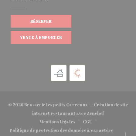
RÉSERVER
VENTE À EMPORTER
© 2026 Brasserie les petits Carreaux — Création de site
((ouvre une nou
internet restaurant avec
Zenchef
Mentions légales
CGU
((ouvre une nouvelle fenêtre))
((ouvre une nouvelle 
Politique de protection des données à caractère