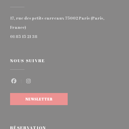
17, rue des petits carreaux 75002 Paris (Paris,
((ouvre une nouvelle fenêtre))
France)
01 85 15 21 38
NOUS SUIVRE
Facebook ((ouvre une nouvelle fenêtre))
Instagram ((ouvre une nouvelle fenêtre))
NEWSLETTER
RÉSERVATION