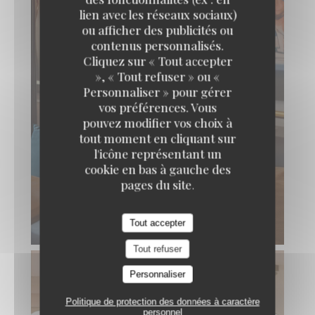
lien avec les réseaux sociaux)
ou afficher des publicités ou
contenus personnalisés.
Brasserie les petits Carreaux
Cliquez sur « Tout accepter
», « Tout refuser » ou «
Personnaliser » pour gérer
vos préférences. Vous
pouvez modifier vos choix à
tout moment en cliquant sur
l'icône représentant un
cookie en bas à gauche des
pages du site.
Tout accepter
Tout refuser
Personnaliser
Politique de protection des données à caractère
personnel