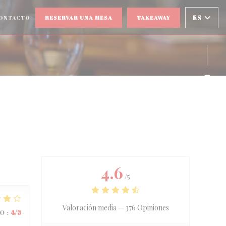
CONTACTO
RESERVAR UNA MESA
TAKEAWAY
ES
NA NUEVA VENTANA))
Face
Inst
4.6
/5
Valoración media —
376 Opiniones
IO
:
4
/5