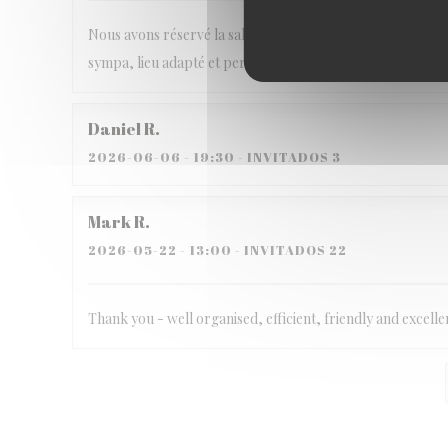
Nous avons réservé la salle du haut du restaurant pour les 3
sympa, lieu adapté et personnel bienveillant, je recomman
Daniel
R
2026-06-06
- 19:30 - INVITADOS 3
Mark
R
2026-05-22
- 13:00 - INVITADOS 22
Thank you - well organised, efficient, friendly and excell