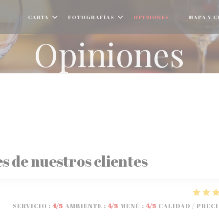
CARTA
FOTOGRAFÍAS
OPINIONES
MAPA Y 
((ABRE EN U
Opiniones
s de nuestros clientes
SERVICIO
:
4
/5
AMBIENTE
:
4
/5
MENÚ
:
4
/5
CALIDAD / PREC