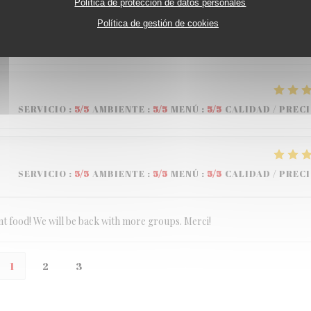
Política de protección de datos personales
0 ans de ma fille et tout le monde est reparti ravi de cette soirée : accue
Política de gestión de cookies
de !
SERVICIO
:
5
/5
AMBIENTE
:
5
/5
MENÚ
:
5
/5
CALIDAD / PREC
SERVICIO
:
5
/5
AMBIENTE
:
5
/5
MENÚ
:
5
/5
CALIDAD / PREC
ent food! We will be back with more groups. Merci!
1
2
3